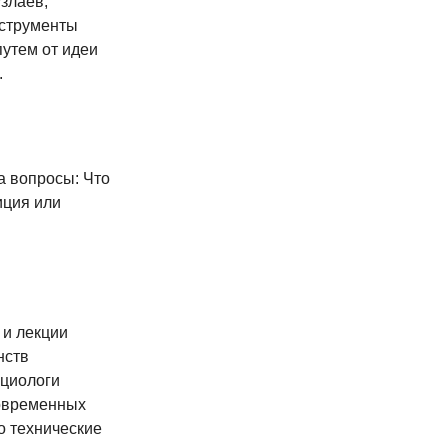
узлаев,
нструменты
путем от идеи
.
а вопросы: Что
иция или
 и лекции
нств
оциологи
современных
о технические