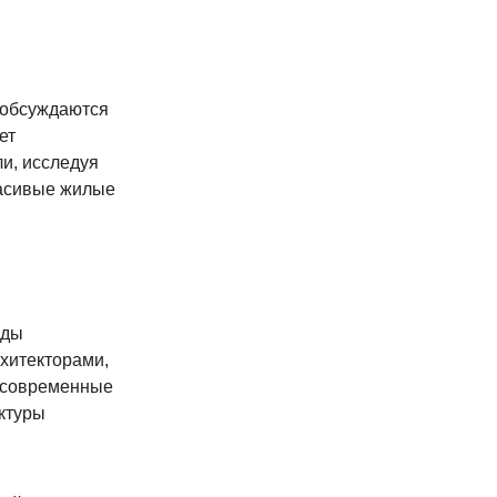
е обсуждаются
ет
и, исследуя
расивые жилые
оды
рхитекторами,
а современные
ктуры