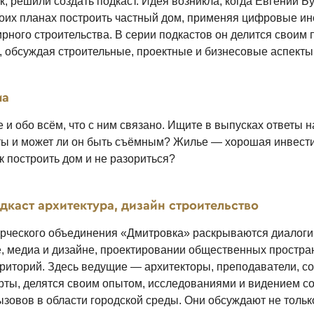
, решили создать подкаст. Идея возникла, когда Евгений Б
воих планах построить частный дом, применяя цифровые и
рного строительства. В серии подкастов он делится своим 
, обсуждая строительные, проектные и бизнесовые аспекты
ма
 и обо всём, что с ним связано. Ищите в выпусках ответы н
ты и может ли он быть съёмным? Жилье — хорошая инвест
к построить дом и не разориться?
каст архитектура, дизайн строительство
орческого объединения «Дмитровка» раскрываются диалоги
е, медиа и дизайне, проектировании общественных простра
рриторий. Здесь ведущие — архитекторы, преподаватели, с
ерты, делятся своим опытом, исследованиями и видением 
ызовов в области городской среды. Они обсуждают не тольк