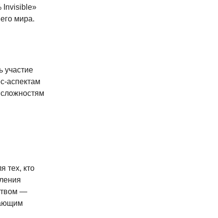
Invisible»
его мира.
ь участие
ес-аспектам
о сложностям
 тех, кто
вления
ством —
нающим