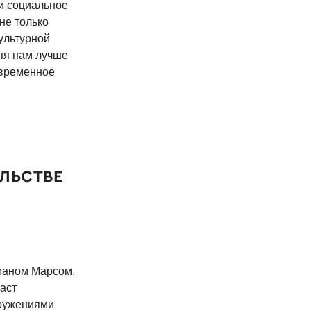
 и социальное
 не только
культурной
ляя нам лучше
овременное
ЛЬСТВЕ
маном Марсом.
аст
оружениями