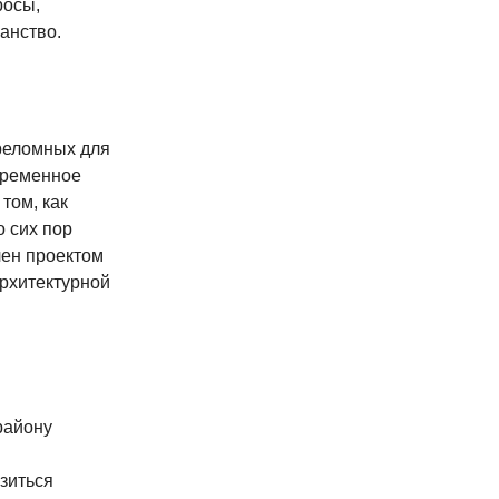
росы,
анство.
ереломных для
временное
том, как
о сих пор
лен проектом
Архитектурной
району
зиться