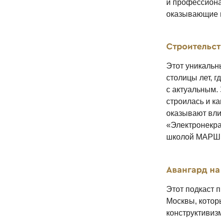
и профессиона
оказывающие в
Строительс
Этот уникальн
столицы лет, 
с актуальным.
строилась и ка
оказывают вли
«Электронекра
школой МАРШ
Авангард на
Этот подкаст 
Москвы, котор
конструктивиз