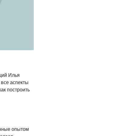
щий Илья
 все аспекты
как построить
енные опытом