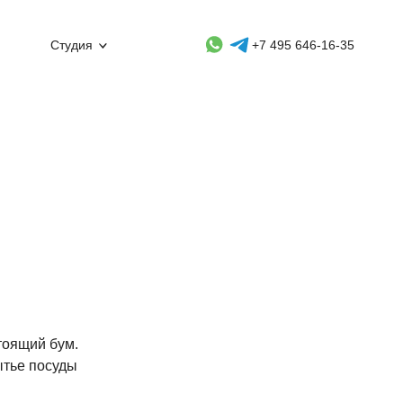
Whatsapp контакт
Telegram контакт
Студия
+7 495 646-16-35
тоящий бум.
ытье посуды