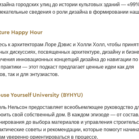
изайна городских улиц до истории культовых зданий — «99% 
лекательные сведения о роли дизайна в формировании наш
ture Happy Hour
сь к архитекторам Лоре Дэвис и Холли Холл, чтобы принят
ных дискуссиях, посвященных архитектуре, дизайну и бизн
зучения инновационных концепций дизайна до навигации п
 практики — этот подкаст предлагает ценные идеи как для
, так и для энтузиастов.
ouse Yourself University (BYHYU)
ь Нельсон предоставляет всеобъемлющее руководство для
роить свой собственный дом. В каждом эпизоде — от соста
нирования до выбора материалов и управления строитель
актические советы и рекомендации, которые помогут начи
м уверенно ориентироваться в процессе.