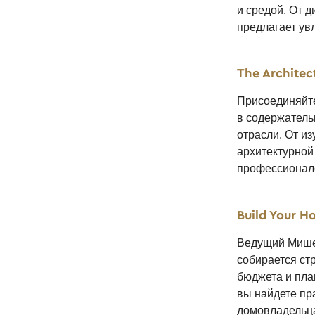
и средой. От д
предлагает ув
The Architec
Присоединяйте
в содержатель
отрасли. От и
архитектурной
профессионалов
Build Your H
Ведущий Мишел
собирается ст
бюджета и пла
вы найдете пр
домовладельца