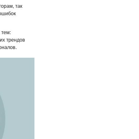
торам, так
 ошибок
 тем:
их трендов
оналов.