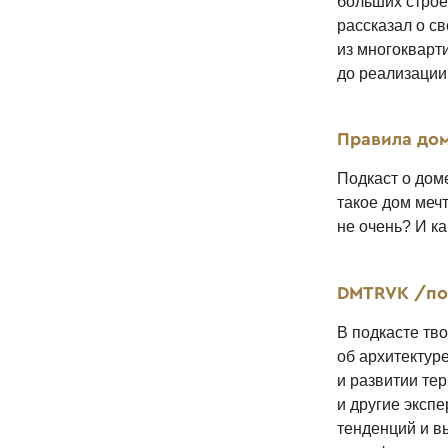
больших строек
рассказал о с
из многокварти
до реализации
Правила до
Подкаст о доме
такое дом меч
не очень? И ка
DMTRVK /под
В подкасте тв
об архитектур
и развитии те
и другие эксп
тенденций и в