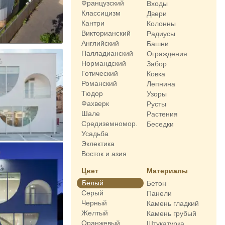
Французский
Входы
Классицизм
Двери
Кантри
Колонны
Викторианский
Радиусы
Английский
Башни
Палладианский
Ограждения
Нормандский
Забор
Готический
Ковка
Романский
Лепнина
Тюдор
Узоры
Фахверк
Русты
Шале
Растения
Средиземномор.
Беседки
Усадьба
Эклектика
Восток и азия
Цвет
Материалы
Белый
Бетон
Серый
Панели
Черный
Камень гладкий
Желтый
Камень грубый
Оранжевый
Штукатурка