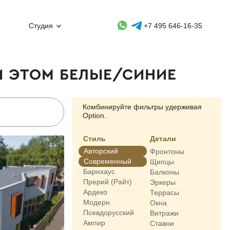
Whatsapp контакт
Telegram контакт
Студия
+7 495 646-16-35
И ЭТОМ БЕЛЫЕ/СИНИЕ
Комбинируйте фильтры удерживая
Option.
Стиль
Детали
Авторский
Фронтоны
Современный
Щипцы
Барнхаус
Балконы
Прерий (Райт)
Эркеры
Ардеко
Террасы
Модерн
Окна
Псевдорусский
Витражи
Ампир
Ставни