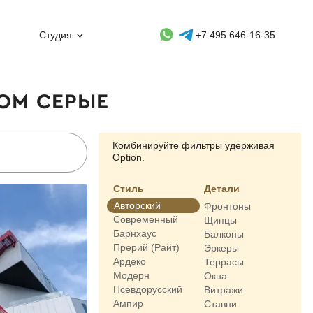
Whatsapp контакт
Telegram контакт
Студия
+7 495 646-16-35
ОМ СЕРЫЕ
Комбинируйте фильтры удерживая
Option.
Стиль
Детали
Авторский
Фронтоны
Современный
Щипцы
Барнхаус
Балконы
Прерий (Райт)
Эркеры
Ардеко
Террасы
Модерн
Окна
Псевдорусский
Витражи
Ампир
Ставни