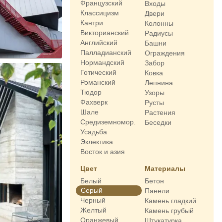
Французский
Входы
Классицизм
Двери
Кантри
Колонны
Викторианский
Радиусы
Английский
Башни
Палладианский
Ограждения
Нормандский
Забор
Готический
Ковка
Романский
Лепнина
Тюдор
Узоры
Фахверк
Русты
Шале
Растения
Средиземномор.
Беседки
Усадьба
Эклектика
Восток и азия
Цвет
Материалы
Белый
Бетон
Серый
Панели
Черный
Камень гладкий
Желтый
Камень грубый
Оранжевый
Штукатурка