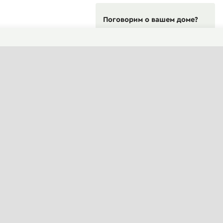
Поговорим о вашем доме?
ФОРМА СВЯЗИ
Пн-Пт, 10:00—19:00
(сейчас закрыто)
+7 495 646-16-35
+7 812 426-11-40
WhatsApp контакт
Telegram контакт
info@designcapital.ru
СМЕНИТЬ ТЕМУ (СИСТЕМНАЯ)
© 2007——2026 Дизайн-Капитал.