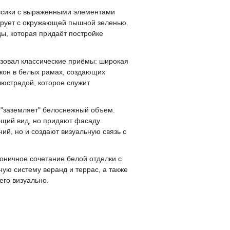
ассики с выраженными элементами
ирует с окружающей пышной зеленью.
ы, которая придаёт постройке
зовал классические приёмы: широкая
кон в белых рамах, создающих
юстрадой, которое служит
о "заземляет" белоснежный объем.
бщий вид, но придают фасаду
й, но и создают визуальную связь с
моничное сочетание белой отделки с
ю систему веранд и террас, а также
го визуально.