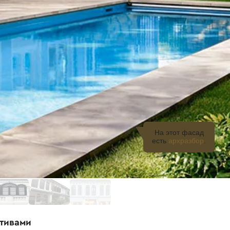
На этот фасад
есть
архразбор
.
отивами