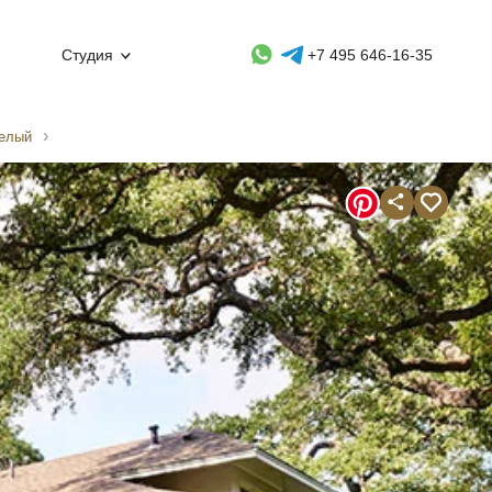
Whatsapp контакт
Telegram контакт
Студия
+7 495 646-16-35
белый