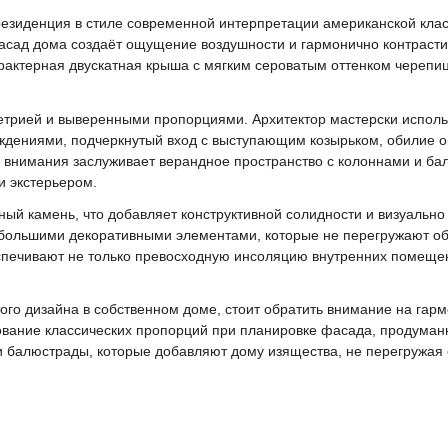
резиденция в стиле современной интерпретации американской кл
асад дома создаёт ощущение воздушности и гармонично контраст
актерная двускатная крыша с мягким сероватым оттенком черепиц
трией и выверенными пропорциями. Архитектор мастерски исполь
дениями, подчеркнутый вход с выступающим козырьком, обилие о
 внимания заслуживает верандное пространство с колоннами и бал
и экстерьером.
ный камень, что добавляет конструктивной солидности и визуальн
большими декоративными элементами, которые не перегружают о
печивают не только превосходную инсоляцию внутренних помещени
того дизайна в собственном доме, стоит обратить внимание на гар
вание классических пропорций при планировке фасада, продуманну
 балюстрады, которые добавляют дому изящества, не перегружая е