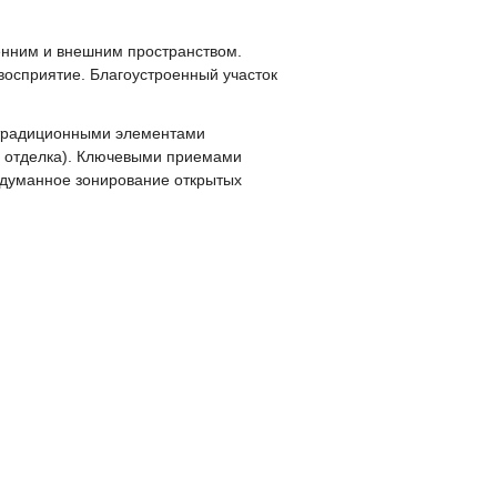
енним и внешним пространством.
восприятие. Благоустроенный участок
 традиционными элементами
я отделка). Ключевыми приемами
родуманное зонирование открытых