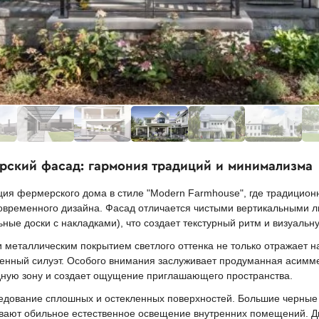
рский фасад: гармония традиций и минимализма
ия фермерского дома в стиле "Modern Farmhouse", где традицион
современного дизайна. Фасад отличается чистыми вертикальными 
ьные доски с накладками), что создает текстурный ритм и визуальн
 металлическим покрытием светлого оттенка не только отражает 
менный силуэт. Особого внимания заслуживает продуманная асимм
дную зону и создает ощущение приглашающего пространства.
едование сплошных и остекленных поверхностей. Большие черны
ивают обильное естественное освещение внутренних помещений. Дв