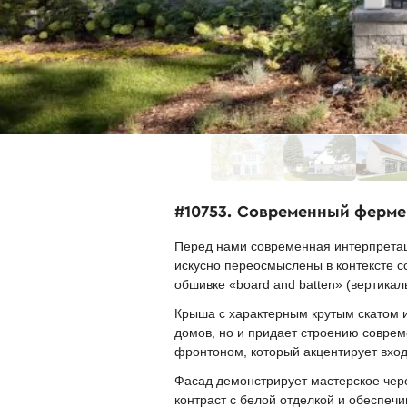
#10753. Современный ферме
Перед нами современная интерпретац
искусно переосмыслены в контексте 
обшивке «board and batten» (вертикал
Крыша с характерным крутым скатом и
домов, но и придает строению совре
фронтоном, который акцентирует вхо
Фасад демонстрирует мастерское чер
контраст с белой отделкой и обеспеч