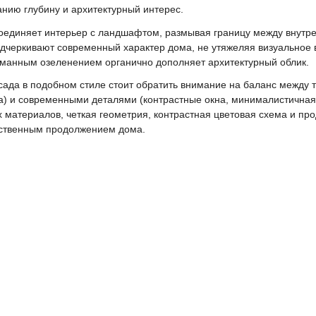
ию глубину и архитектурный интерес.
соединяет интерьер с ландшафтом, размывая границу между внутр
дчеркивают современный характер дома, не утяжеляя визуальное 
манным озеленением органично дополняет архитектурный облик.
сада в подобном стиле стоит обратить внимание на баланс между
ша) и современными деталями (контрастные окна, минималистична
 материалов, четкая геометрия, контрастная цветовая схема и п
тественным продолжением дома.