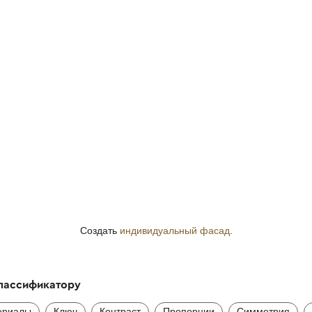
Создать
индивидуальный фасад
.
классификатору
ериалы
Ключ
Контраст
Пропорции
Симметрия