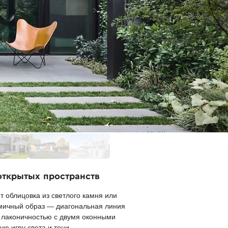
открытых пространств
 облицовка из светлого камня или
мичный образ — диагональная линия
 лаконичностью с двумя оконными
ю игру света и тени.