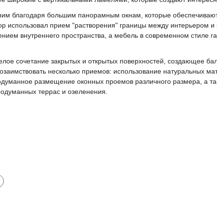
хним благодаря большим панорамным окнам, которые обеспечивают
тор использовал прием "растворения" границы между интерьером и 
ением внутреннего пространства, а мебель в современном стиле г
лое сочетание закрытых и открытых поверхностей, создающее бал
позаимствовать несколько приемов: использование натуральных ма
родуманное размещение оконных проемов различного размера, а та
думанных террас и озеленения.