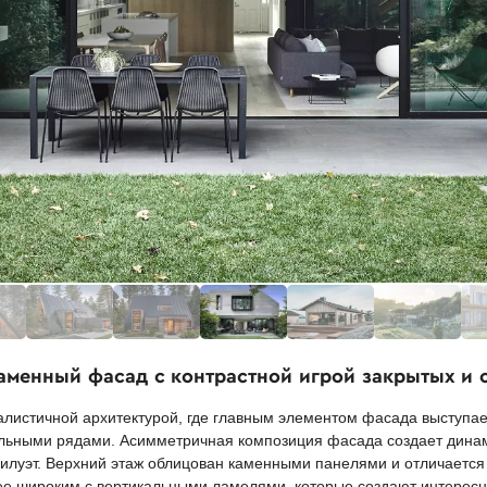
аменный фасад с контрастной игрой закрытых и 
истичной архитектурой, где главным элементом фасада выступает
альными рядами. Асимметричная композиция фасада создает дина
силуэт. Верхний этаж облицован каменными панелями и отличается
е широким с вертикальными ламелями, которые создают интересну