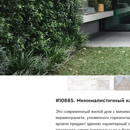
#10885. Минималистичный к
Это современный жилой дом с минимал
керамогранита, уложенного горизонт
кровли придает зданию характерный 
проемами: узким вертикальным и боле