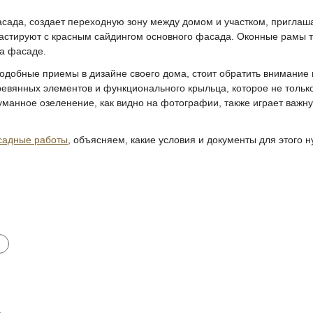
ада, создает переходную зону между домом и участком, приглаша
астируют с красным сайдингом основного фасада. Оконные рамы т
на фасаде.
 подобные приемы в дизайне своего дома, стоит обратить внимани
ревянных элементов и функционального крыльца, которое не только
манное озеленение, как видно на фотографии, также играет важну
садные работы
, объясняем, какие условия и документы для этого н
и