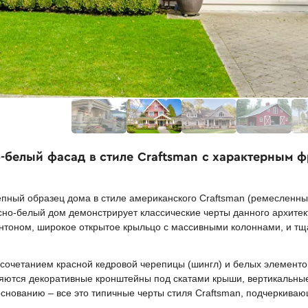
о-белый фасад в стиле Craftsman с характерным
пный образец дома в стиле американского Craftsman (ремесленный
асно-белый дом демонстрирует классические черты данного архите
тоном, широкое открытое крыльцо с массивными колоннами, и т
очетанием красной кедровой черепицы (шингл) и белых элементов 
ляются декоративные кронштейны под скатами крыши, вертикальн
нованию – все это типичные черты стиля Craftsman, подчеркиваю