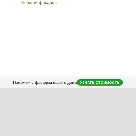
Новости фасадов
Instagram
Facebook
Вконтакте
Telegram
Поможем с фасадом вашего дома
УЗНАТЬ СТОИМОСТЬ
городных домов.