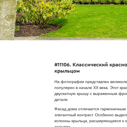
#11106. Классический красн
крыльцом
На фотографии представлен великоле
популярен в начале ХХ века. Этот кр
двускатную крышу с выраженным фрон
детали.
Фасад дома отличается гармоничным с
элегантный контраст. Особенно выде
колонны крыльца, расширяющиеся к ос
деталям.