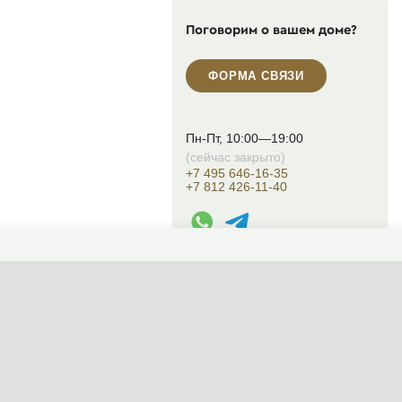
Поговорим о вашем доме?
ФОРМА СВЯЗИ
Пн-Пт, 10:00—19:00
(сейчас закрыто)
+7 495 646-16-35
+7 812 426-11-40
WhatsApp контакт
Telegram контакт
info@designcapital.ru
СМЕНИТЬ ТЕМУ (СИСТЕМНАЯ)
© 2007——2026 Дизайн-Капитал.
Дизайн и проектирование фасадов за