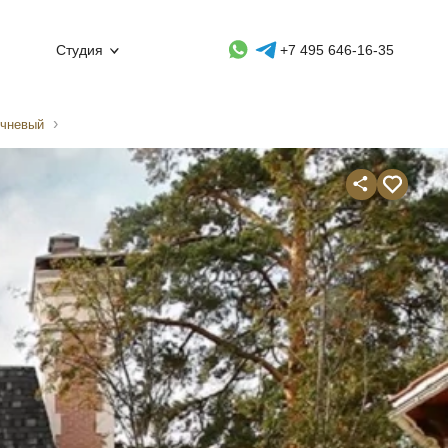
Whatsapp контакт
Telegram контакт
Студия
+7 495 646-16-35
ичневый