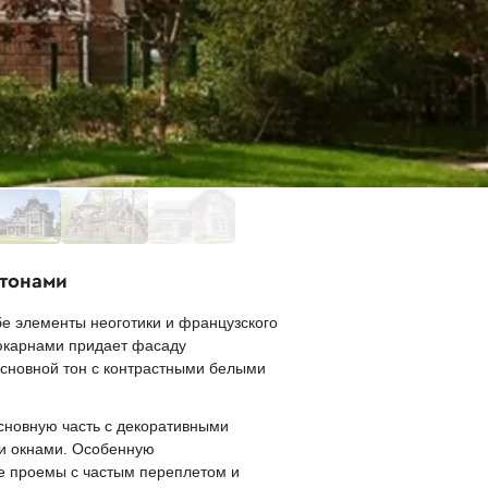
нтонами
е элементы неоготики и французского
юкарнами придает фасаду
сновной тон с контрастными белыми
сновную часть с декоративными
и окнами. Особенную
е проемы с частым переплетом и