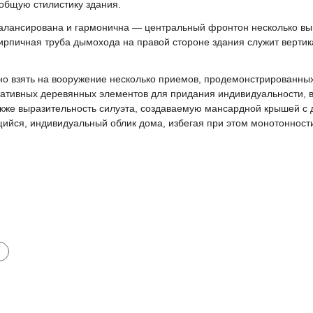
общую стилистику здания.
алансирована и гармонична — центральный фронтон несколько выш
кирпичная труба дымохода на правой стороне здания служит верти
 взять на вооружение несколько приемов, продемонстрированных 
ративных деревянных элементов для придания индивидуальности, 
кже выразительность силуэта, создаваемую мансардной крышей с
йся, индивидуальный облик дома, избегая при этом монотонности
и