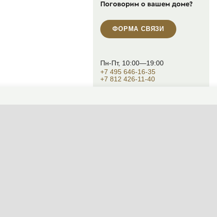
Поговорим о вашем доме?
ФОРМА СВЯЗИ
Пн-Пт, 10:00—19:00
+7 495 646-16-35
+7 812 426-11-40
WhatsApp контакт
Telegram контакт
info@designcapital.ru
СМЕНИТЬ ТЕМУ (СИСТЕМНАЯ)
© 2007——2026 Дизайн-Капитал.
Дизайн и проектирование фасадов за
Конфиденциальность