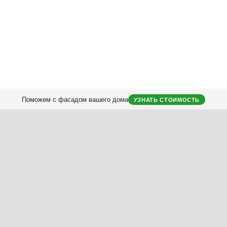
Instagram
Facebook
Вконтакте
Telegram
Поможем с фасадом вашего дома
УЗНАТЬ СТОИМОСТЬ
городных домов.