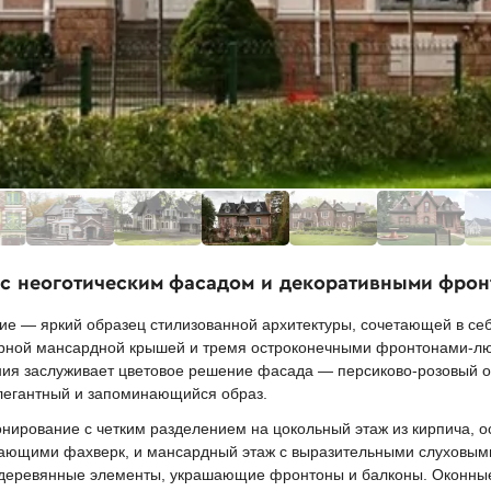
к с неоготическим фасадом и декоративными фро
ие — яркий образец стилизованной архитектуры, сочетающей в себ
терной мансардной крышей и тремя остроконечными фронтонами-л
ния заслуживает цветовое решение фасада — персиково-розовый о
элегантный и запоминающийся образ.
нирование с четким разделением на цокольный этаж из кирпича, о
ающими фахверк, и мансардный этаж с выразительными слуховым
 деревянные элементы, украшающие фронтоны и балконы. Оконны