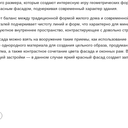
го размера, которые создают интересную игру геометрических фо
расным фасадом, подчеркивая современный характер здания.
т баланс между традиционной формой жилого дома и современной
алей подчеркивает чистоту линий и форм, что характерно для мин
 уютное внутреннее пространство, контрастирующее с довольно ст
ада можно взять на вооружение такие приемы, как использование я
е однородного материала для создания цельного образа, продуман
ма, а также контрастное сочетание цвета фасада и оконных рам. В
щей застройки — в данном случае яркий красный фасад создает з