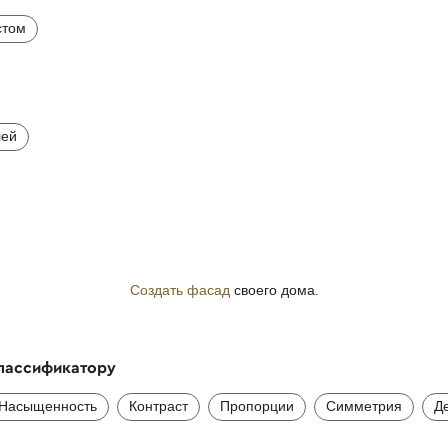
стом
лей
Создать фасад
своего дома.
классификатору
Насыщенность
Контраст
Пропорции
Симметрия
Д