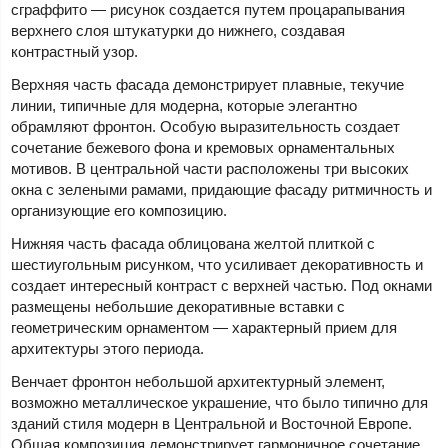
сграффито — рисунок создается путем процарапывания
верхнего слоя штукатурки до нижнего, создавая
контрастный узор.
Верхняя часть фасада демонстрирует плавные, текучие
линии, типичные для модерна, которые элегантно
обрамляют фронтон. Особую выразительность создает
сочетание бежевого фона и кремовых орнаментальных
мотивов. В центральной части расположены три высоких
окна с зелеными рамами, придающие фасаду ритмичность и
организующие его композицию.
Нижняя часть фасада облицована желтой плиткой с
шестиугольным рисунком, что усиливает декоративность и
создает интересный контраст с верхней частью. Под окнами
размещены небольшие декоративные вставки с
геометрическим орнаментом — характерный прием для
архитектуры этого периода.
Венчает фронтон небольшой архитектурный элемент,
возможно металлическое украшение, что было типично для
зданий стиля модерн в Центральной и Восточной Европе.
Общая композиция демонстрирует гармоничное сочетание