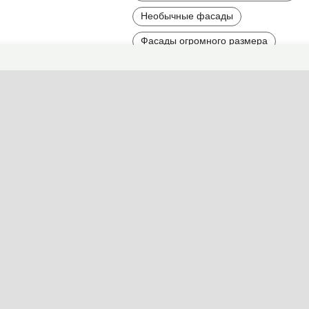
Необычные фасады
Фасады огромного размера
Многоэтажные фасады
Найти другие типы фасадов по 
Стиль
Детали
Цвет
Мат
Образ
Размер
Этажность
Услуги