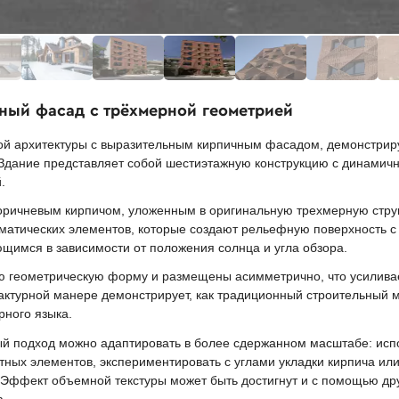
ный фасад с трёхмерной геометрией
ой архитектуры с выразительным кирпичным фасадом, демонстри
Здание представляет собой шестиэтажную конструкцию с динами
.
оричневым кирпичом, уложенным в оригинальную трехмерную стру
зматических элементов, которые создают рельефную поверхность с 
щимся в зависимости от положения солнца и угла обзора.
 геометрическую форму и размещены асимметрично, что усиливае
актурной манере демонстрирует, как традиционный строительный
рного языка.
ый подход можно адаптировать в более сдержанном масштабе: ис
тных элементов, экспериментировать с углами укладки кирпича ил
 Эффект объемной текстуры может быть достигнут и с помощью др
.