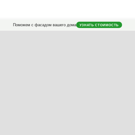
Поможем с фасадом вашего дома
УЗНАТЬ СТОИМОСТЬ
Заказать
проект реконструкции фасада
.
классификатору
ериалы
Ключ
Насыщенность
Контраст
Пропорции
Полезные материалы
Мой дом