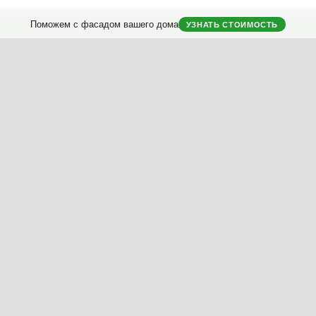
Поможем с фасадом вашего дома
УЗНАТЬ СТОИМОСТЬ
стом
лей
Мы
проектируем фасады
загородных домов.