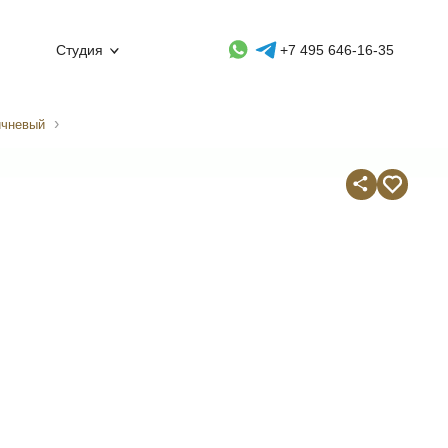
Whatsapp контакт
Telegram контакт
Студия
+7 495 646-16-35
ичневый