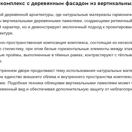
 комплекс с деревянным фасадом из вертикальны
й деревянной архитектуры, где натуральные материалы гармоничн
ы вертикальными деревянными ламелями, создающими ритмичный 
 характер, но и демонстрирует экологичный подход к проектирова
ектуре.
о-пространственная композиция комплекса, состоящая из несколь
ю стилистику, при этом белые горизонтальные элементы между эт
ые проёмы, выполненные в тёмных рамах, контрастируют с тёплым
е.
утреннем дворе продолжают тему использования натуральных мате
 единство внешнего облика и внутреннего пространства комплекс
ию. Подобная техника облицовки вертикальными ламелями может б
еменный вид и обеспечивая дополнительную защиту от неблагопри