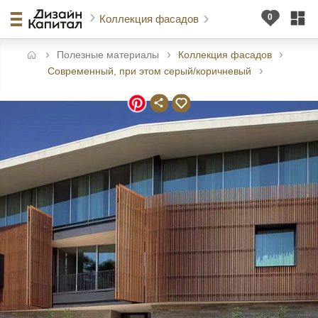
Коллекция фасадов
Полезные материалы
Коллекция фасадов
авная
Современный, при этом серый/коричневый