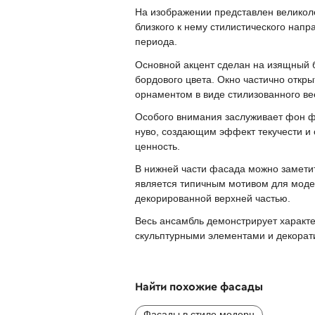
На изображении представлен великоле
близкого к нему стилистического нап
периода.
Основной акцент сделан на изящный 
бордового цвета. Окно частично откр
орнаментом в виде стилизованного ве
Особого внимания заслуживает фон 
нуво, создающим эффект текучести и 
ценность.
В нижней части фасада можно замети
является типичным мотивом для модер
декорированной верхней частью.
Весь ансамбль демонстрирует характе
скульптурными элементами и декорати
Найти похожие фасады
Фасады в стиле модерн