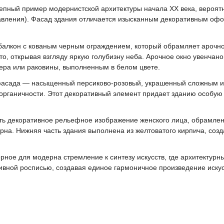
пный пример модернистской архитектуры начала XX века, вероятн
равления). Фасад здания отличается изысканным декоративным оф
балкон с кованым черным ограждением, который обрамляет арочн
ыто, открывая взгляду яркую голубизну неба. Арочное окно увенч
ера или раковины, выполненным в белом цвете.
фасада — насыщенный персиково-розовый, украшенный сложным из
органичности. Этот декоративный элемент придает зданию особую
ть декоративное рельефное изображение женского лица, обрамлен
на. Нижняя часть здания выполнена из желтоватого кирпича, созд
рное для модерна стремление к синтезу искусств, где архитектур
вной росписью, создавая единое гармоничное произведение искус