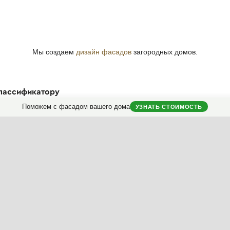
Мы создаем
дизайн фасадов
загородных домов.
классификатору
Поможем с фасадом вашего дома
УЗНАТЬ СТОИМОСТЬ
ериалы
Ключ
Насыщенность
Контраст
Пропорции
Полезные материалы
Мой дом