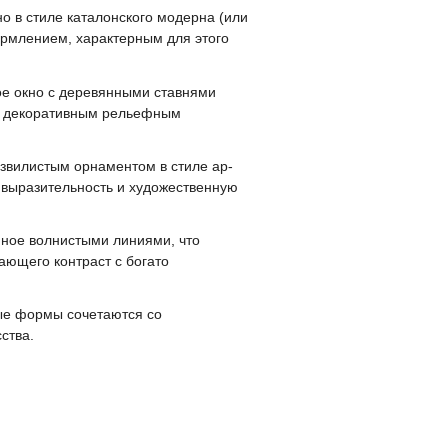
о в стиле каталонского модерна (или
ормлением, характерным для этого
ое окно с деревянными ставнями
ано декоративным рельефным
вилистым орнаментом в стиле ар-
 выразительность и художественную
ное волнистыми линиями, что
ающего контраст с богато
ные формы сочетаются со
ства.