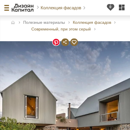
Коллекция фасадов
Полезные материалы
Коллекция фасадов
авная
Современный, при этом серый