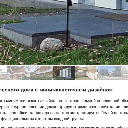
 лесного дома с минималистичным дизайном
о минималистского дизайна, где контраст темной деревянной обли
Архитектурное решение демонстрирует гармоничное сочетание при
онтальная обшивка фасада элегантно контрастирует с белой центра
и функциональным акцентом входной группы.
манная оконная система с вертикальными высокими окнами, обес