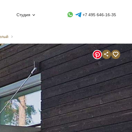
Whatsapp контакт
Telegram контакт
Студия
+7 495 646-16-35
белый