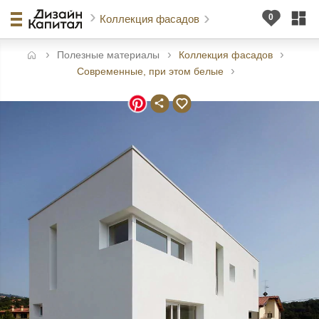
Коллекция фасадов
Полезные материалы
Коллекция фасадов
авная
Современные, при этом белые