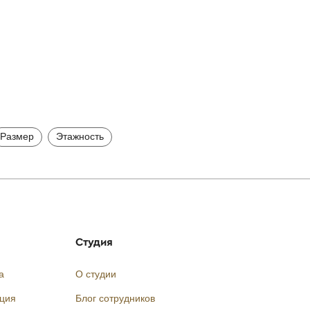
Размер
Этажность
Студия
а
О студии
кция
Блог сотрудников