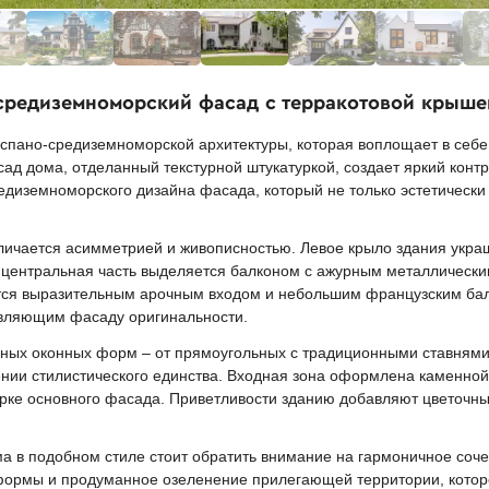
-средиземноморский фасад с терракотовой крыше
спано-средиземноморской архитектуры, которая воплощает в себе 
ад дома, отделанный текстурной штукатуркой, создает яркий контр
диземноморского дизайна фасада, который не только эстетически
личается асимметрией и живописностью. Левое крыло здания укра
к центральная часть выделяется балконом с ажурным металлическ
тся выразительным арочным входом и небольшим французским бал
вляющим фасаду оригинальности.
ых оконных форм – от прямоугольных с традиционными ставнями д
нии стилистического единства. Входная зона оформлена каменной
турке основного фасада. Приветливости зданию добавляют цветочн
а в подобном стиле стоит обратить внимание на гармоничное соче
формы и продуманное озеленение прилегающей территории, котор