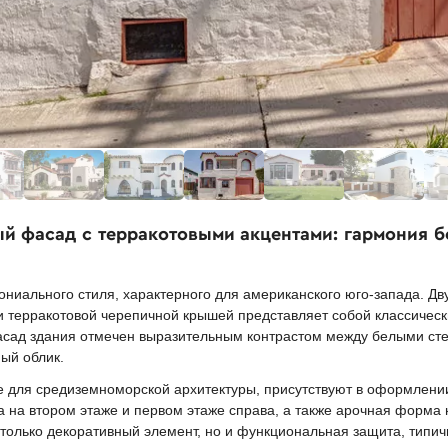
ый фасад с терракотовыми акцентами: гармония б
ниального стиля, характерного для американского юго-запада. Дв
 терракотовой черепичной крышей представляет собой классическ
. Фасад здания отмечен выразительным контрастом между белыми ст
ый облик.
е для средиземноморской архитектуры, присутствуют в оформлени
 на втором этаже и первом этаже справа, а также арочная форма 
 только декоративный элемент, но и функциональная защита, типич