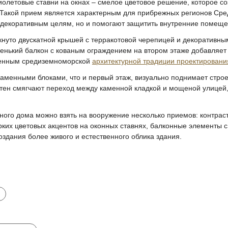
летовые ставни на окнах – смелое цветовое решение, которое со
 Такой прием является характерным для прибрежных регионов Сре
 декоративным целям, но и помогают защитить внутренние помеще
нуто двускатной крышей с терракотовой черепицей и декоративны
енький балкон с кованым ограждением на втором этаже добавляет
венным средиземноморской
архитектурной традиции проектирован
менными блоками, что и первый этаж, визуально поднимает строе
стен смягчают переход между каменной кладкой и мощеной улицей,
ного дома можно взять на вооружение несколько приемов: контрас
ярких цветовых акцентов на оконных ставнях, балконные элементы 
здания более живого и естественного облика здания.