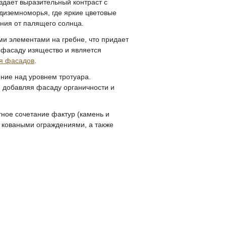
здает выразительный контраст с
диземноморья, где яркие цветовые
ния от палящего солнца.
ми элементами на гребне, что придает
 фасаду изящество и является
ия фасадов
.
ние над уровнем тротуара.
 добавляя фасаду органичности и
тное сочетание фактур (камень и
с коваными ограждениями, а также