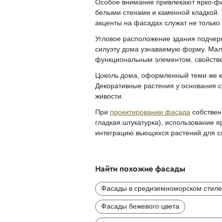
Особое внимание привлекают ярко-фио
белыми стенами и каменной кладкой.
акценты на фасадах служат не только
Угловое расположение здания подчерк
силуэту дома узнаваемую форму. Мал
функциональным элементом, свойст
Цоколь дома, оформленный теми же ка
Декоративные растения у основания 
живости.
При
проектировании фасада
собствен
гладкая штукатурка), использование 
интеграцию вьющихся растений для со
Найти похожие фасады
Фасады в средиземноморском стиле
Фасады бежевого цвета