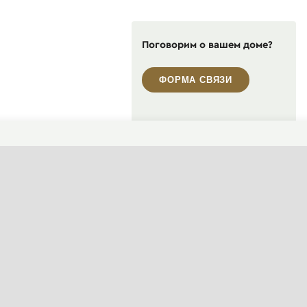
Поговорим о вашем доме?
ФОРМА СВЯЗИ
Пн-Пт, 10:00—19:00
+7 495 646-16-35
+7 812 426-11-40
WhatsApp контакт
Telegram контакт
info@designcapital.ru
СМЕНИТЬ ТЕМУ (СИСТЕМНАЯ)
© 2007——2026 Дизайн-Капитал.