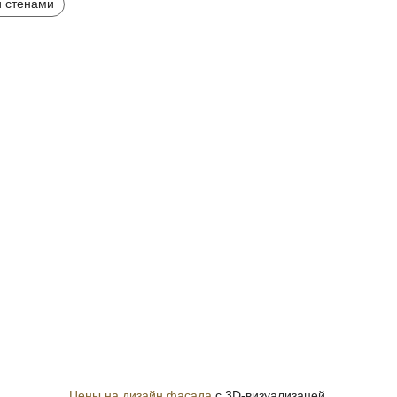
 стенами
Цены на дизайн фасада
с 3D-визуализацей.