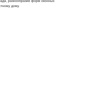
сада, разнообразие форм оконных
стному дому.