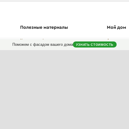
Полезные материалы
Мой дом
Коллекция фасадов
Анкета дом
Поможем с фасадом вашего дома
УЗНАТЬ СТОИМОСТЬ
Коллекция интерьеров
Моя колле
Архразбор: как сделаны фасады
Мой отзыв
Энциклопедия фасадов
Новости фасадов
Instagram
Facebook
Вконтакте
Telegram