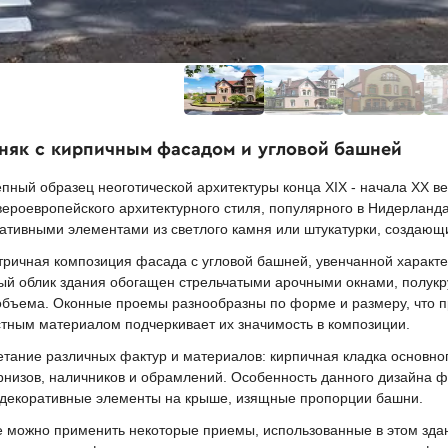
бняк с кирпичным фасадом и угловой башней
ный образец неоготической архитектуры конца XIX - начала XX ве
ероевропейского архитектурного стиля, популярного в Нидерланд
ративными элементами из светлого камня или штукатурки, создающ
ричная композиция фасада с угловой башней, увенчанной характе
ый облик здания обогащен стрельчатыми арочными окнами, полукр
бъема. Оконные проемы разнообразны по форме и размеру, что п
тным материалом подчеркивает их значимость в композиции.
тание различных фактур и материалов: кирпичная кладка основног
рнизов, наличников и обрамлений. Особенность данного дизайна
, декоративные элементы на крыше, изящные пропорции башни.
е можно применить некоторые приемы, использованные в этом зда