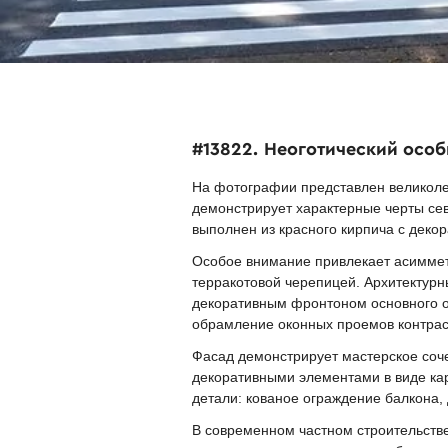
#13822. Неоготический осо
На фотографии представлен великолеп
демонстрирует характерные черты сев
выполнен из красного кирпича с деко
Особое внимание привлекает асиммет
терракотовой черепицей. Архитектурн
декоративным фронтоном основного о
обрамление оконных проемов контрас
Фасад демонстрирует мастерское соче
декоративными элементами в виде ка
детали: кованое ограждение балкона
В современном частном строительств