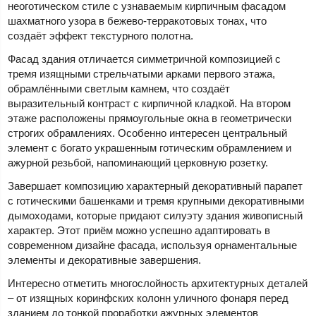
неоготическом стиле с узнаваемым кирпичным фасадом
шахматного узора в бежево-терракотовых тонах, что
создаёт эффект текстурного полотна.
Фасад здания отличается симметричной композицией с
тремя изящными стрельчатыми арками первого этажа,
обрамлёнными светлым камнем, что создаёт
выразительный контраст с кирпичной кладкой. На втором
этаже расположены прямоугольные окна в геометрически
строгих обрамлениях. Особенно интересен центральный
элемент с богато украшенным готическим обрамлением и
ажурной резьбой, напоминающий церковную розетку.
Завершает композицию характерный декоративный парапет
с готическими башенками и тремя крупными декоративными
дымоходами, которые придают силуэту здания живописный
характер. Этот приём можно успешно адаптировать в
современном дизайне фасада, используя орнаментальные
элементы и декоративные завершения.
Интересно отметить многослойность архитектурных деталей
– от изящных коринфских колонн уличного фонаря перед
зданием до тонкой проработки ажурных элементов