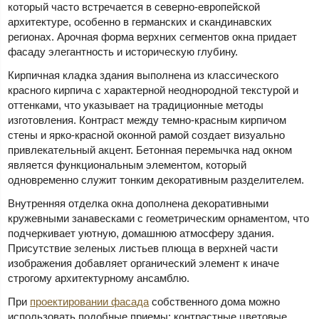
который часто встречается в северно-европейской
архитектуре, особенно в германских и скандинавских
регионах. Арочная форма верхних сегментов окна придает
фасаду элегантность и историческую глубину.
Кирпичная кладка здания выполнена из классического
красного кирпича с характерной неоднородной текстурой и
оттенками, что указывает на традиционные методы
изготовления. Контраст между темно-красным кирпичом
стены и ярко-красной оконной рамой создает визуально
привлекательный акцент. Бетонная перемычка над окном
является функциональным элементом, который
одновременно служит тонким декоративным разделителем.
Внутренняя отделка окна дополнена декоративными
кружевными занавесками с геометрическим орнаментом, что
подчеркивает уютную, домашнюю атмосферу здания.
Присутствие зеленых листьев плюща в верхней части
изображения добавляет органический элемент к иначе
строгому архитектурному ансамблю.
При
проектировании фасада
собственного дома можно
использовать подобные приемы: контрастные цветовые