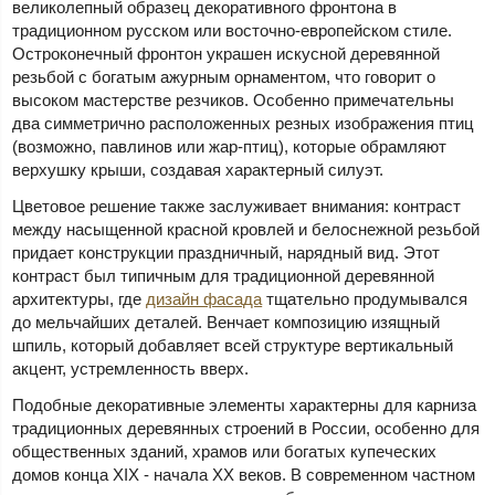
великолепный образец декоративного фронтона в
традиционном русском или восточно-европейском стиле.
Остроконечный фронтон украшен искусной деревянной
резьбой с богатым ажурным орнаментом, что говорит о
высоком мастерстве резчиков. Особенно примечательны
два симметрично расположенных резных изображения птиц
(возможно, павлинов или жар-птиц), которые обрамляют
верхушку крыши, создавая характерный силуэт.
Цветовое решение также заслуживает внимания: контраст
между насыщенной красной кровлей и белоснежной резьбой
придает конструкции праздничный, нарядный вид. Этот
контраст был типичным для традиционной деревянной
архитектуры, где
дизайн фасада
тщательно продумывался
до мельчайших деталей. Венчает композицию изящный
шпиль, который добавляет всей структуре вертикальный
акцент, устремленность вверх.
Подобные декоративные элементы характерны для карниза
традиционных деревянных строений в России, особенно для
общественных зданий, храмов или богатых купеческих
домов конца XIX - начала XX веков. В современном частном