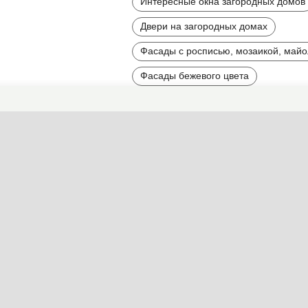
Интересные окна загородных домов
Двери на загородных домах
Фасады с росписью, мозаикой, май
Фасады бежевого цвета
Красные фасады
Пестрые фасады
Фасады из гладкого камня
Каменные фасады
Фасады насыщенных тонов
Контрастные фасады
Вытянутые и высокие фасады
Асимметричные дома и фасады
Фасады со множеством деталей