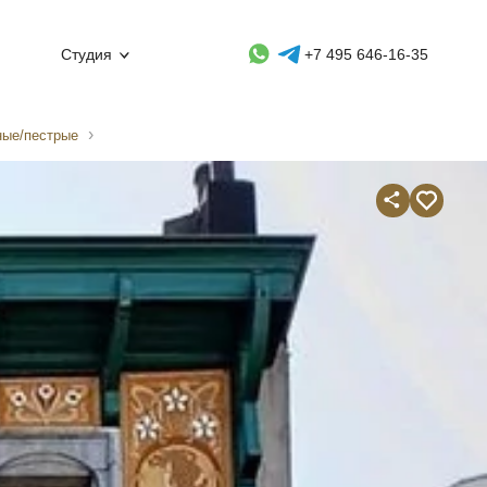
Whatsapp контакт
Telegram контакт
Студия
+7 495 646-16-35
ные/пестрые