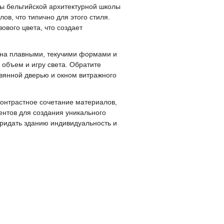
ы бельгийской архитектурной школы
в, что типично для этого стиля.
ового цвета, что создает
рна плавными, текучими формами и
объем и игру света. Обратите
вянной дверью и окном витражного
контрастное сочетание материалов,
нтов для создания уникального
ридать зданию индивидуальность и