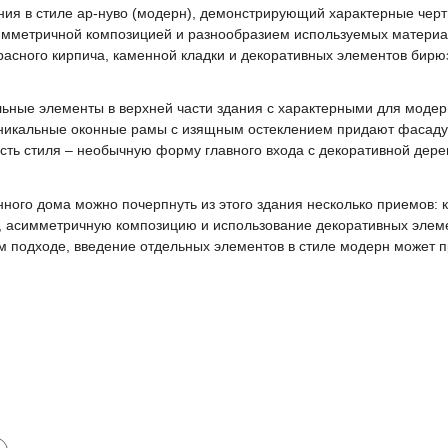
ния в стиле ар-нуво (модерн), демонстрирующий характерные черт
имметричной композицией и разнообразием используемых материало
расного кирпича, каменной кладки и декоративных элементов бирюз
ные элементы в верхней части здания с характерными для моде
никальные оконные рамы с изящным остеклением придают фасаду 
сть стиля – необычную форму главного входа с декоративной дере
ого дома можно почерпнуть из этого здания несколько приемов: 
, асимметричную композицию и использование декоративных элеме
м подходе, введение отдельных элементов в стиле модерн может п