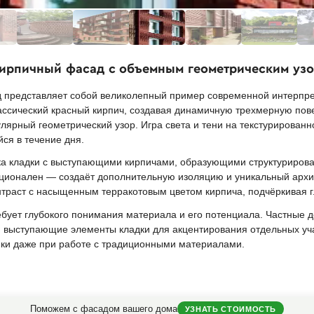
кирпичный фасад с объемным геометрическим уз
 представляет собой великолепный пример современной интерпре
лассический красный кирпич, создавая динамичную трехмерную по
ярный геометрический узор. Игра света и тени на текстурирован
ся в течение дня.
ка кладки с выступающими кирпичами, образующими структурирова
нкционален — создаёт дополнительную изоляцию и уникальный арх
нтраст с насыщенным терракотовым цветом кирпича, подчёркивая г
бует глубокого понимания материала и его потенциала. Частные д
 выступающие элементы кладки для акцентирования отдельных уча
ики даже при работе с традиционными материалами.
Поможем с фасадом вашего дома
УЗНАТЬ СТОИМОСТЬ