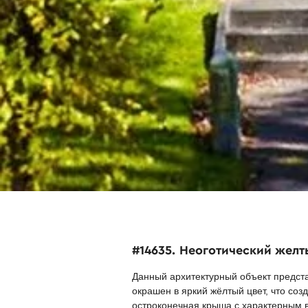
#14635. Неоготический жел
Данный архитектурный объект предста
окрашен в яркий жёлтый цвет, что со
остроконечная крыша с характерным в