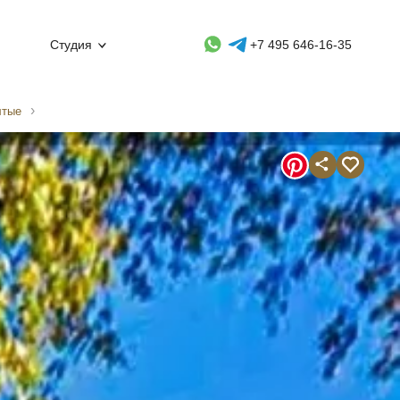
Whatsapp контакт
Telegram контакт
Студия
+7 495 646-16-35
лтые