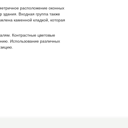
мметричное расположение оконных
р здания. Входная группа также
амлена каменной кладкой, которая
талям. Контрастные цветовые
ению. Использование различных
озицию.