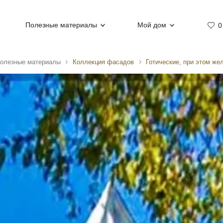
Полезные материалы
Мой дом
0
олезные материалы
Коллекция фасадов
Готические, при этом же