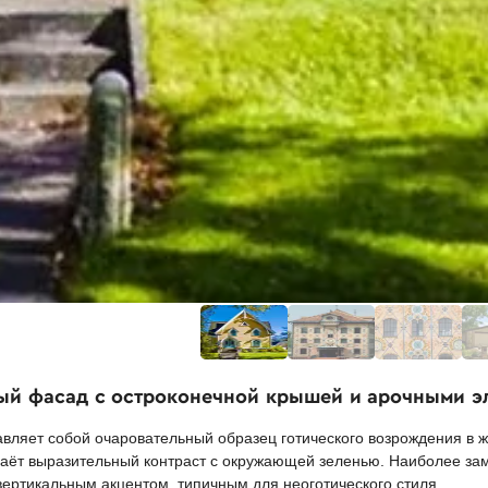
тый фасад с остроконечной крышей и арочными э
вляет собой очаровательный образец готического возрождения в 
здаёт выразительный контраст с окружающей зеленью. Наиболее з
ертикальным акцентом, типичным для неоготического стиля.