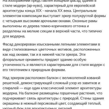
На изображении представлен изящный фасад здания в
стиле модерн (ар-нуво), характерный для европейской
архитектуры конца XIX - начала XX века. Центральным
элементом композиции выступает эркер полукруглой формы
с четырьмя высокими арочными окнами. Оконные рамы
выполнены из дерева темно-коричневого оттенка и
разделены на мелкие секции в верхней части, что типично
для модерна.
Фасад декорирован изысканными лепными элементами в
виде стилизованных цветочных мотивов, расположенных
как над окнами, так и в нижней части эркера. Эти
флоральные орнаменты придают зданию особую
утонченность и являются характерными для стиля модерн с
его тяготением к природным формам.
Над эркером расположен балкон с великолепной кованой
решеткой, демонстрирующей сложный узор из завитков и
спиралей — еще один классический элемент архитектуры
модерна. На балконе размещены горшечные растения, что
подчеркивает связь архитектуры с природой. Стены здания
окрашены в нежный персиковый цвет, создающий теплый,
уютный фон для архитектурных деталей.