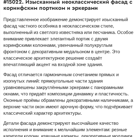
#15022. Изысканный неоклассический фасад с
коринфским портиком и эркерами
Представленное изображение демонстрирует изысканный
фасад частного особняка в неоклассическом стиле,
выполненный из светлого известняка или песчаника. Особое
внимание привлекает элегантный портик с двумя
коринфскими колоннами, увенчанный полукруглым
фронтоном с декоративным медальоном в центре. Это
классическое архитектурное решение создаёт
впечатляющий акцент на входной зоне здания.
Фасад отличается гармоничным сочетанием прямых и
изогнутых линий: прямоугольные части здания
уравновешены закруглёнными эркерами с панорамными
окнами, что придаёт композиции динамику и пластичность.
Оконные проёмы обрамлены декоративными наличниками, а
верхние части окон имеют арочную форму, что подчёркивает
классический характер архитектуры.
Детали фасада демонстрируют высочайшее качество
исполнения и внимание к мельчайшим элементам: резные
капители колонн, изящные карнизы, декоративные молдинги