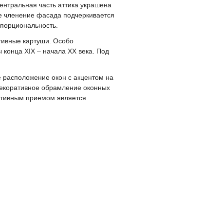
ентральная часть аттика украшена
ое членение фасада подчеркивается
порциональность.
тивные картуши. Особо
 конца XIX – начала XX века. Под
 расположение окон с акцентом на
декоративное обрамление оконных
ктивным приемом является