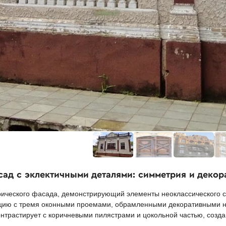
сад с эклектичными деталями: симметрия и декор
ического фасада, демонстрирующий элементы неоклассического с
цию с тремя оконными проемами, обрамленными декоративными н
контрастирует с коричневыми пилястрами и цокольной частью, созд