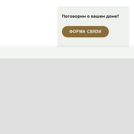
Поговорим о вашем доме?
ФОРМА СВЯЗИ
Пн-Пт, 10:00—19:00
(сейчас закрыто)
+7 495 646-16-35
+7 812 426-11-40
WhatsApp контакт
Telegram контакт
info@designcapital.ru
СМЕНИТЬ ТЕМУ (СИСТЕМНАЯ)