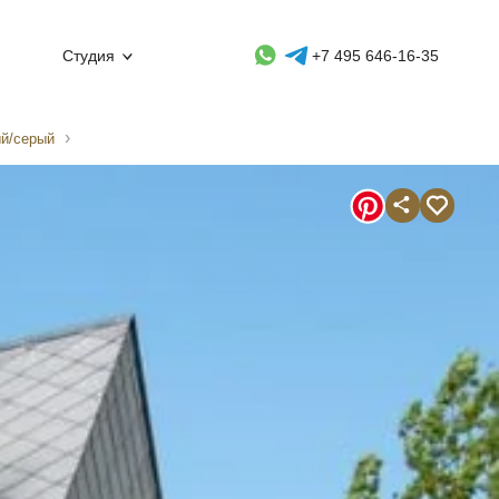
Whatsapp контакт
Telegram контакт
Студия
+7 495 646-16-35
ый/серый