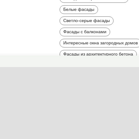
Белые фасады
Светло-серые фасады
Фасады с балконами
Интересные окна загородных домов
Фасады из архитектурного бетона
Фасады из декоративных панелей
Светлые фасады
Фасады мягких пастельных тонов
Контрастные фасады
Вытянутые и высокие фасады
Асимметричные дома и фасады
Необычные фасады