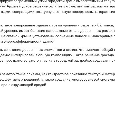
рирует современный узкий городской дом с выразительным треу
йку. Архитектурное решение отличается смелым контрастом матер
ками, создающими текстурную сетчатую поверхность, которая виз
кальное зонирование здания с тремя уровнями открытых балконо
й уровень имеет большие панорамные окна в деревянных рамах те
 На скатной крыше установлены солнечные панели и мансардные о
 и энергоэффективности здания.
ь сочетание деревянных элементов и стекла, что смягчает общий
удачно интегрирован в общую композицию. Такое решение фасада 
е пространство узкого участка в городской застройке, создавая п
 заметку такие приемы, как контрастное сочетание текстур и мате
оэффективных решений, а также создание многоуровневой системы
ьера с окружающей средой.