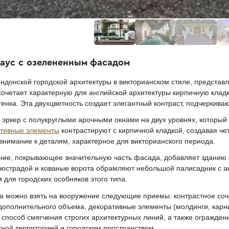
хаус с озелененным фасадом
донской городской архитектуры в викторианском стиле, представ
очетает характерную для английской архитектуры кирпичную кладку
тенка. Эта двухцветность создает элегантный контраст, подчеркива
эркер с полукруглыми арочными окнами на двух уровнях, который 
ативные элементы
контрастируют с кирпичной кладкой, создавая че
нимание к деталям, характерное для викторианского периода.
ие, покрывающее значительную часть фасада, добавляет зданию о
алюстрадой и кованые ворота обрамляют небольшой палисадник с 
для городских особняков этого типа.
 можно взять на вооружение следующие приемы: контрастное соче
дополнительного объема, декоративные элементы (молдинги, карн
 способ смягчения строгих архитектурных линий, а также огражде
ной территорией и городским пространством.