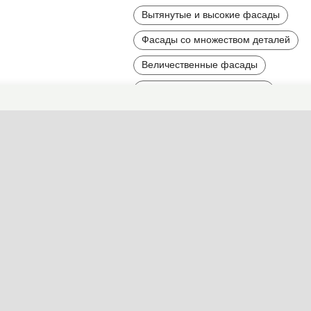
Вытянутые и высокие фасады
Фасады со множеством деталей
Величественные фасады
Фасады большого размера
Трехэтажные фасады
Найти другие типы фасадов по 
Стиль
Детали
Цвет
Мат