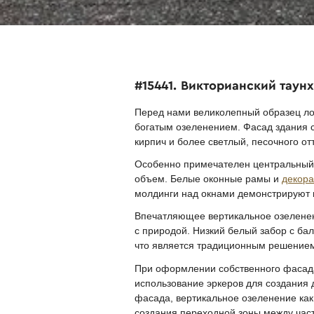
#15441. Викторианский таун
Перед нами великолепный образец лон
богатым озеленением. Фасад здания с
кирпич и более светлый, песочного от
Особенно примечателен центральный 
объем. Белые оконные рамы и
декор
молдинги над окнами демонстрируют в
Впечатляющее вертикальное озеленен
с природой. Низкий белый забор с б
что является традиционным решением 
При оформлении собственного фасада
использование эркеров для создания 
фасада, вертикальное озеленение как
создания переходной зоны между част