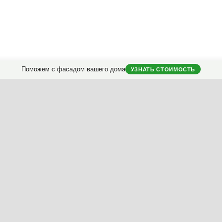
Поможем с фасадом вашего дома
УЗНАТЬ СТОИМОСТЬ
Мы разрабатываем
проекты фасадов
загородных домов.
классификатору
ериалы
Ключ
Контраст
Пропорции
Детальность