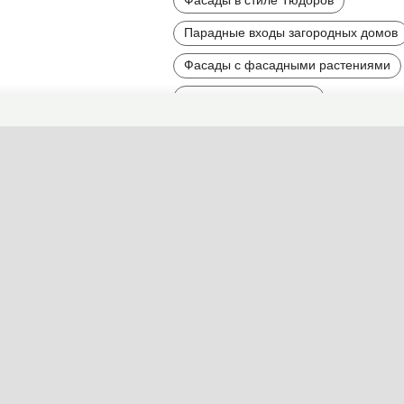
Парадные входы загородных домов
Фасады с фасадными растениями
Штукатурные фасады
Светлые фасады
Вытянутые и высокие фасады
Асимметричные дома и фасады
Фасады среднего размера
Двухэтажные фасады
Найти другие типы фасадов по 