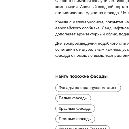
Особого внимания заслуживает изящн
композиции. Арочный входной портал
стилистическое единство фасада. Че
Крыша с мягким уклоном, покрытая н
европейского особняка. Ландшафтно
дополняет архитектурный облик, подче
Для воспроизведения подобного стиля
сочетании с натуральным камнем, ус
фасада с помощью вьющихся растений
Найти похожие фасады
Фасады во французском стиле
Белые фасады
Красные фасады
Пестрые фасады
Фасады в стиле Тюдоров