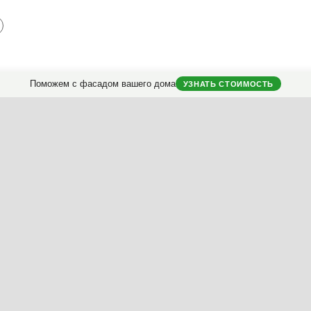
Поможем с фасадом вашего дома
УЗНАТЬ СТОИМОСТЬ
Стоимость дизайна
фасада загородного дома с визуализацей.
классификатору