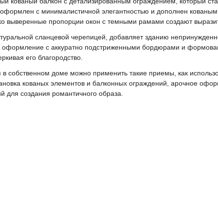
ый кованый балкон с детализированным ограждением, который ст
 оформлен с минималистичной элегантностью и дополнен кованы
тко выверенные пропорции окон с темными рамами создают вырази
атуральной сланцевой черепицей, добавляет зданию непринужденн
е оформление с аккуратно подстриженными бордюрами и формова
ркивая его благородство.
 в собственном доме можно применить такие приемы, как использо
тановка кованых элементов и балконных ограждений, арочное офо
 для создания романтичного образа.