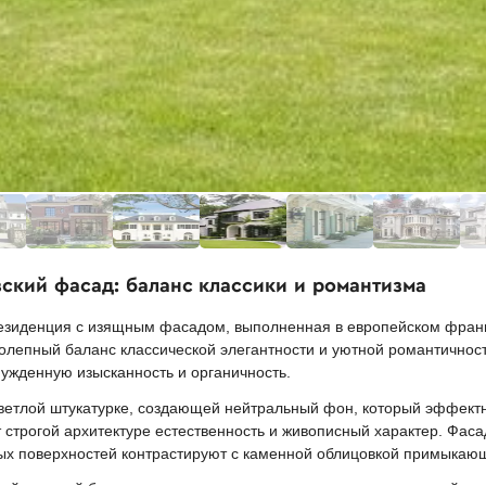
ский фасад: баланс классики и романтизма
езиденция с изящным фасадом, выполненная в европейском франц
олепный баланс классической элегантности и уютной романтичност
ужденную изысканность и органичность.
ветлой штукатурке, создающей нейтральный фон, который эффек
трогой архитектуре естественность и живописный характер. Фаса
ных поверхностей контрастируют с каменной облицовкой примыкаю