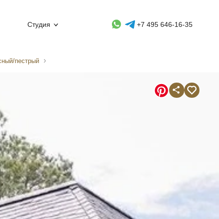
Whatsapp контакт
Telegram контакт
Студия
+7 495 646-16-35
сный/пестрый