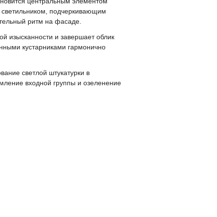
ановится центральным элементом
м светильником, подчеркивающим
тельный ритм на фасаде.
ой изысканности и завершает облик
нными кустарниками гармонично
вание светлой штукатурки в
рмление входной группы и озеленение