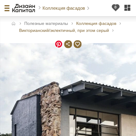
Коллекция фасадов
Полезные материалы
Коллекция фасадов
авная
Викторианский/эклектичный, при этом серый