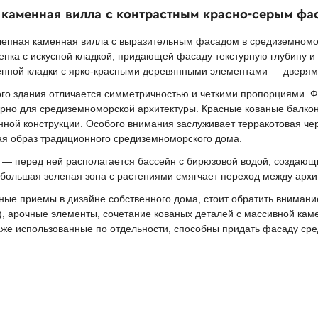
 каменная вилла с контрастным красно-серым фа
епная каменная вилла с выразительным фасадом в средиземномор
тенка с искусной кладкой, придающей фасаду текстурную глубину и
енной кладки с ярко-красными деревянными элементами — дверям
ого здания отличается симметричностью и четкими пропорциями.
терно для средиземноморской архитектуры. Красные кованые балк
нной конструкции. Особого внимания заслуживает терракотовая че
 образ традиционного средиземноморского дома.
 — перед ней располагается бассейн с бирюзовой водой, создающ
льшая зеленая зона с растениями смягчает переход между архит
обные приемы в дизайне собственного дома, стоит обратить вниман
), арочные элементы, сочетание кованых деталей с массивной кам
аже использованные по отдельности, способны придать фасаду ср