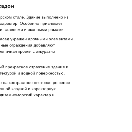
садом
ском стиле. Здание выполнено из
 характер. Особенно привлекает
и, ставнями и оконными рамами.
 Фасад украшен арочными элементами
онные ограждения добавляют
репичная кровля с аккуратно
ий прекрасное отражение здания и
ектурой и водной поверхностью.
ие на контрастное цветовое решение
енной кладкой и характерную
едиземноморский характер и