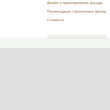
Дизайн и проектирование фасада
Рекомендации строительных бригад
Стоимость
Поговорим о вашем доме?
ФОРМА СВЯЗИ
Пн-Пт, 10:00—19:00
(сейчас закрыто)
+7 495 646-16-35
+7 812 426-11-40
WhatsApp контакт
Telegram контакт
info@designcapital.ru