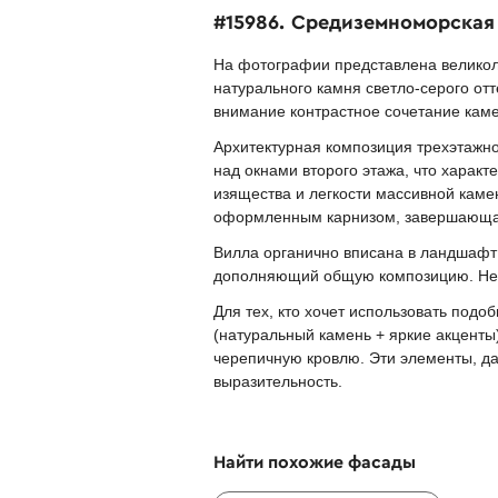
#15986. Средиземноморская
На фотографии представлена великол
натурального камня светло-серого от
внимание контрастное сочетание кам
Архитектурная композиция трехэтажн
над окнами второго этажа, что харак
изящества и легкости массивной каме
оформленным карнизом, завершающая
Вилла органично вписана в ландшафт
дополняющий общую композицию. Небо
Для тех, кто хочет использовать под
(натуральный камень + яркие акценты
черепичную кровлю. Эти элементы, д
выразительность.
Найти похожие фасады