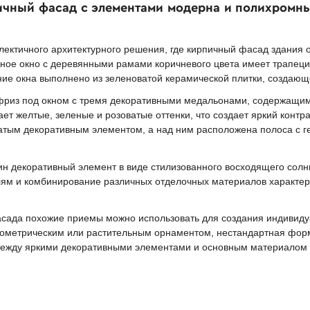
ичный фасад с элементами модерна и полихромн
ектичного архитектурного решения, где кирпичный фасад здания
ьное окно с деревянными рамами коричневого цвета имеет трапец
ие окна выполнено из зеленоватой керамической плитки, создаю
риз под окном с тремя декоративными медальонами, содержащим
т желтые, зеленые и розоватые оттенки, что создает яркий контра
чатым декоративным элементом, а над ним расположена полоса с 
н декоративный элемент в виде стилизованного восходящего солн
лям и комбинирование различных отделочных материалов характерн
сада похожие приемы можно использовать для создания индивидуа
геометрическим или растительным орнаментом, нестандартная фор
между яркими декоративными элементами и основным материалом