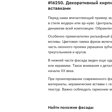
#16250. Декоративный кирп
вставками
Перед нами впечатляющий пример экл
в стиле модерн или ар-нуво. Централ
динамизм всей композиции. Обрамлен
Особенно примечателен рельефный ф
мотивы. Цветовая гамма фриза включае
часть оконного проема украшена зуб
треугольников и кругов.
В нижней части фасада виден еще оди
или керамики. Такое внимание к дета
начала XX века.
При проектировании современного фа
материалы, керамические вставки с 
текстур. Важно соблюдать гармонию 
Найти похожие фасады