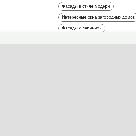
Фасады в стиле модерн
Интересные окна загородных домов
Фасады с лепниной
Фасады с росписью, мозаикой, май
Красные фасады
Пестрые фасады
Клинкерные и кирпичные фасады
Керамические фасады (мозаика, ма
Темные фасады
Фасады насыщенных тонов
Контрастные фасады
Фасады со множеством деталей