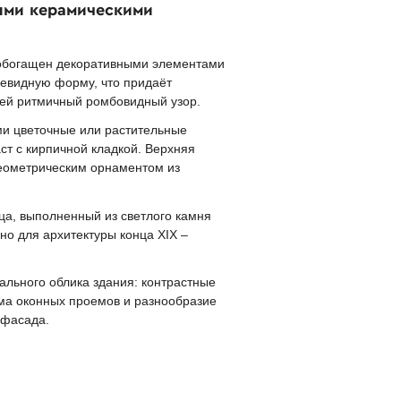
ыми керамическими
 обогащен декоративными элементами
иевидную форму, что придаёт
щей ритмичный ромбовидный узор.
и цветочные или растительные
ст с кирпичной кладкой. Верхняя
геометрическим орнаментом из
ца, выполненный из светлого камня
о для архитектуры конца XIX –
льного облика здания: контрастные
ма оконных проемов и разнообразие
 фасада.