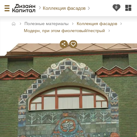
Коллекция фасадов
Полезные материалы
Коллекция фасадов
авная
Модерн, при этом фиолетовый/пестрый