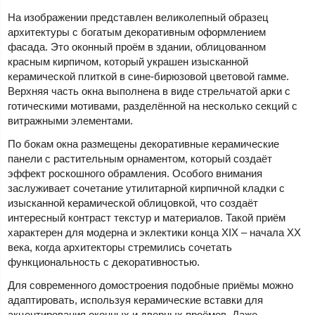
На изображении представлен великолепный образец
архитектуры с богатым декоративным оформлением
фасада. Это оконный проём в здании, облицованном
красным кирпичом, который украшен изысканной
керамической плиткой в сине-бирюзовой цветовой гамме.
Верхняя часть окна выполнена в виде стрельчатой арки с
готическими мотивами, разделённой на несколько секций с
витражными элементами.
По бокам окна размещены декоративные керамические
панели с растительным орнаментом, который создаёт
эффект роскошного обрамления. Особого внимания
заслуживает сочетание утилитарной кирпичной кладки с
изысканной керамической облицовкой, что создаёт
интересный контраст текстур и материалов. Такой приём
характерен для модерна и эклектики конца XIX – начала XX
века, когда архитекторы стремились сочетать
функциональность с декоративностью.
Для современного домостроения подобные приёмы можно
адаптировать, используя керамические вставки для
акцентирования оконных и дверных проёмов. Даже