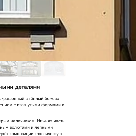
рными деталями
 окрашенный в тёплый бежево-
шением с изогнутыми формами и
ерым наличником. Нижняя часть
енным волютами и лепными
даёт композиции классическую