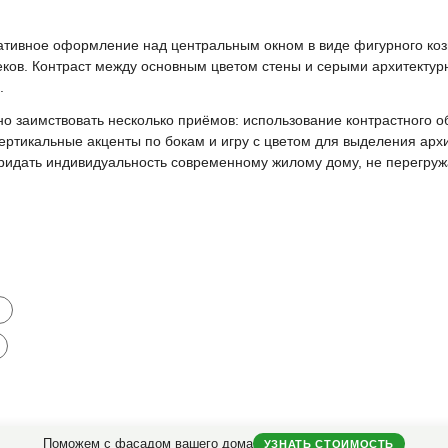
ативное оформление над центральным окном в виде фигурного коз
 веков. Контраст между основным цветом стены и серыми архитекту
.
о заимствовать несколько приёмов: использование контрастного о
ртикальные акценты по бокам и игру с цветом для выделения архи
ридать индивидуальность современному жилому дому, не перегруж
и
Поможем с фасадом вашего дома
УЗНАТЬ СТОИМОСТЬ