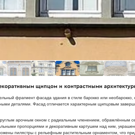
декоративным щипцом и контрастными архитекту
ельный фрагмент фасада здания в стиле барокко или необарокко,
рными деталями. Фасад отличается характерным щипцовым завер
круглым арочным окном с радиальным членением, обрамлённым с
кальными пропорциями и декоративным картушем над ним, украш
ожены пилястры с рельефным растительным орнаментом, что при