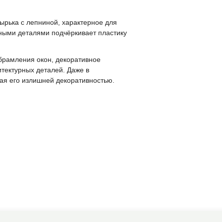
ырька с лепниной, характерное для
рными деталями подчёркивает пластику
брамления окон, декоративное
тектурных деталей. Даже в
ая его излишней декоративностью.