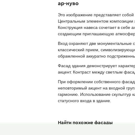
ар-нуво
Это изображение представляет собой 
Центральным элементом композиции я
Конструкция навеса сочетает в себе 
создающим приглашающую атмосфер
Вход охраняют две монументальные с
классический прием, символизирующий
обрамленной аккуратно подстриженны
Фасад здания демонстрирует характе
акцент. Контраст между светлым фас
При оформлении собственного фасада
неповторимый акцент на входной гру
гармонию. Использование скульптур 
статусного входа в здание.
Найти похожие фасады
Фасады в стиле ампир