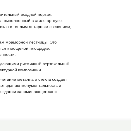
зительный входной портал.
, выполненный в стиле ар-нуво.
текло с теплым янтарным свечением,
нам мраморной лестницы. Это
ется к мощеной площадке,
енности.
оздающими ритмичный вертикальный
ектурной композиции.
четание металла и стекла создает
ает зданию монументальность и
 создании запоминающегося и