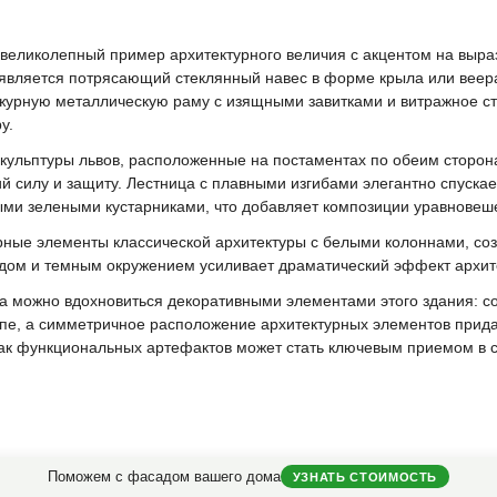
великолепный пример архитектурного величия с акцентом на выра
вляется потрясающий стеклянный навес в форме крыла или веера
ажурную металлическую раму с изящными завитками и витражное с
у.
кульптуры львов, расположенные на постаментах по обеим сторо
 силу и защиту. Лестница с плавными изгибами элегантно спуска
ми зелеными кустарниками, что добавляет композиции уравновеш
рные элементы классической архитектуры с белыми колоннами, с
адом и темным окружением усиливает драматический эффект архит
 можно вдохновиться декоративными элементами этого здания: со
ппе, а симметричное расположение архитектурных элементов прид
как функциональных артефактов может стать ключевым приемом в
Поможем с фасадом вашего дома
УЗНАТЬ СТОИМОСТЬ