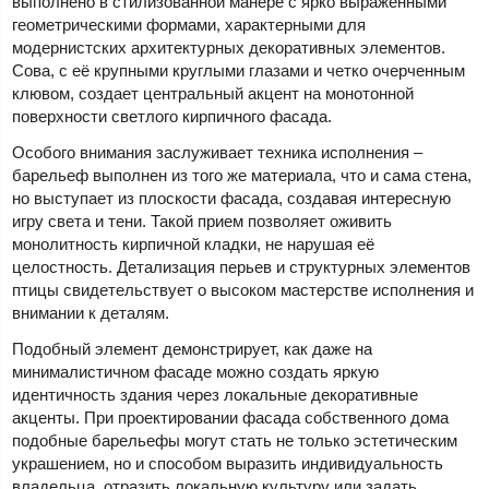
выполнено в стилизованной манере с ярко выраженными
геометрическими формами, характерными для
модернистских архитектурных декоративных элементов.
Сова, с её крупными круглыми глазами и четко очерченным
клювом, создает центральный акцент на монотонной
поверхности светлого кирпичного фасада.
Особого внимания заслуживает техника исполнения –
барельеф выполнен из того же материала, что и сама стена,
но выступает из плоскости фасада, создавая интересную
игру света и тени. Такой прием позволяет оживить
монолитность кирпичной кладки, не нарушая её
целостность. Детализация перьев и структурных элементов
птицы свидетельствует о высоком мастерстве исполнения и
внимании к деталям.
Подобный элемент демонстрирует, как даже на
минималистичном фасаде можно создать яркую
идентичность здания через локальные декоративные
акценты. При проектировании фасада собственного дома
подобные барельефы могут стать не только эстетическим
украшением, но и способом выразить индивидуальность
владельца, отразить локальную культуру или задать