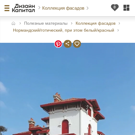
Коллекция фасадов
Полезные материалы
Коллекция фасадов
авная
Нормандский/готический, при этом белый/красный