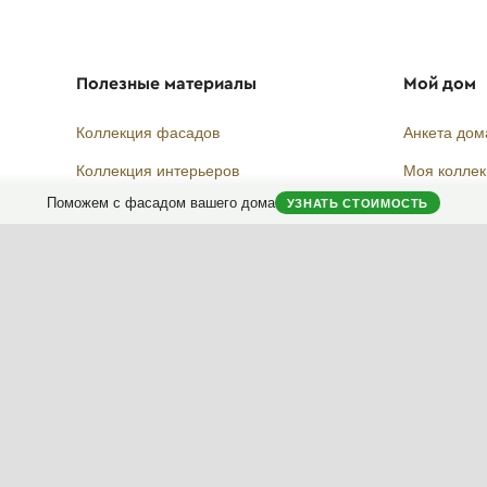
Полезные материалы
Мой дом
Коллекция фасадов
Анкета дом
Коллекция интерьеров
Моя колле
Поможем с фасадом вашего дома
УЗНАТЬ СТОИМОСТЬ
Архразбор: как сделаны фасады
Мой отзыв
Энциклопедия фасадов
Новости фасадов
Instagram
Facebook
Вконтакте
Telegram