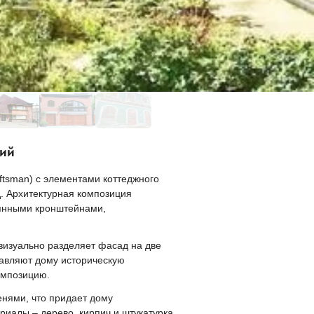
ций
ftsman) с элементами коттеджного
. Архитектурная композиция
янными кронштейнами,
визуально разделяет фасад на две
бавляют дому историческую
омпозицию.
нями, что придает дому
иалы – дерево, кирпич и штукатурка,