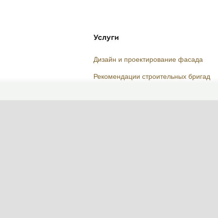
Услуги
Дизайн и проектирование фасада
Рекомендации строительных бригад
Стоимость
Поговорим о вашем доме?
ФОРМА СВЯЗИ
Пн-Пт, 10:00—19:00
(сейчас закрыто)
+7 495 646-16-35