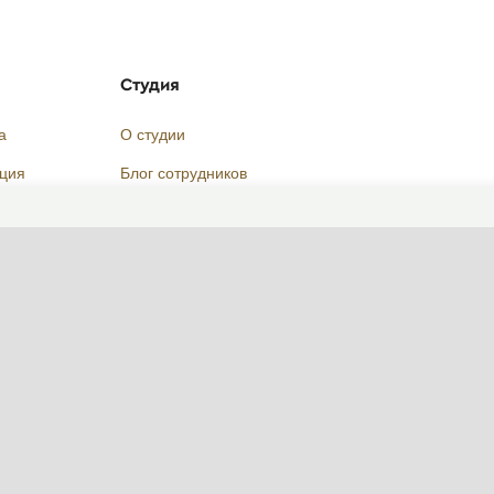
Студия
а
О студии
кция
Блог сотрудников
Контакты и адреса
Оставить отзыв