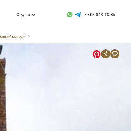
Whatsapp контакт
Telegram контакт
Студия
+7 495 646-16-35
зовый/пестрый