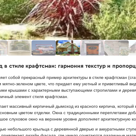
д в стиле крафтсман: гармония текстур и пропор
яет собой прекрасный пример архитектуры в стиле крафтсман (cra
 мятно-зеленом цвете, что придает ему уютный и приветливый вид
ными крышами с характерными выступающими стропилами и дерев
ичный элемент стиля крафтсман.
ает массивный кирпичный дымоход из красного кирпича, который 
 основным цветом отделки. Окна с традиционными переплетами до
ьшое слуховое окно на верхнем уровне дополняет архитектурную к
щью небольшого крыльца с деревянной дверью и аккуратными ступе
привлекает дизайн фасада, где умело сочетаются различные матер