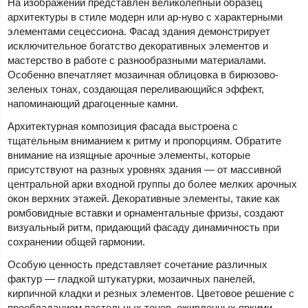
На изображении представлен великолепный образец
архитектуры в стиле модерн или ар-нуво с характерными
элементами сецессиона. Фасад здания демонстрирует
исключительное богатство декоративных элементов и
мастерство в работе с разнообразными материалами.
Особенно впечатляет мозаичная облицовка в бирюзово-
зеленых тонах, создающая переливающийся эффект,
напоминающий драгоценные камни.
Архитектурная композиция фасада выстроена с
тщательным вниманием к ритму и пропорциям. Обратите
внимание на изящные арочные элементы, которые
присутствуют на разных уровнях здания — от массивной
центральной арки входной группы до более мелких арочных
окон верхних этажей. Декоративные элементы, такие как
ромбовидные вставки и орнаментальные фризы, создают
визуальный ритм, придающий фасаду динамичность при
сохранении общей гармонии.
Особую ценность представляет сочетание различных
фактур — гладкой штукатурки, мозаичных панелей,
кирпичной кладки и резных элементов. Цветовое решение с
преобладанием пастельных тонов, оживленных яркими