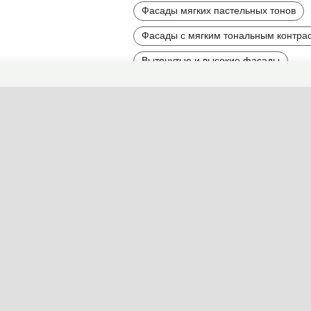
Фасады мягких пастельных тонов
Фасады с мягким тональным контра
Вытянутые и высокие фасады
Асимметричные дома и фасады
Необычные фасады
Фасады большого размера
Многоэтажные фасады
Найти другие типы фасадов по 
Стиль
Детали
Цвет
Мат
Этажность