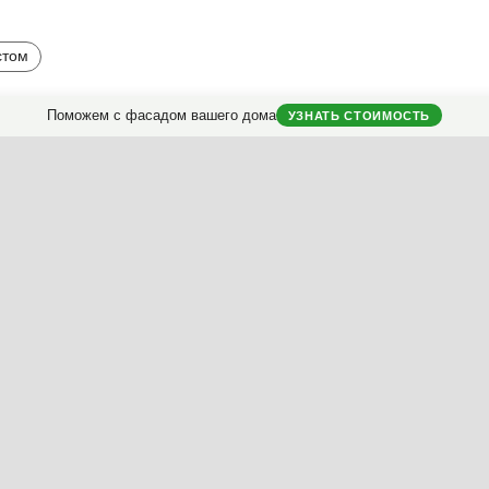
стом
Поможем с фасадом вашего дома
УЗНАТЬ СТОИМОСТЬ
Заказать проект фасада
частного дома.
классификатору
ериалы
Насыщенность
Контраст
Пропорции
Симме