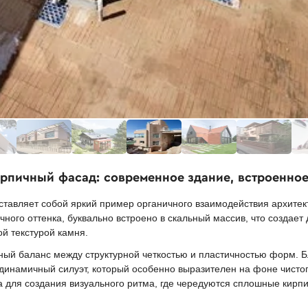
ирпичный фасад: современное здание, встроенное
ставляет собой яркий пример органичного взаимодействия архите
ного оттенка, буквально встроено в скальный массив, что создает
й текстурой камня.
ный баланс между структурной четкостью и пластичностью форм.
намичный силуэт, который особенно выразителен на фоне чистого
а для создания визуального ритма, где чередуются сплошные кирп