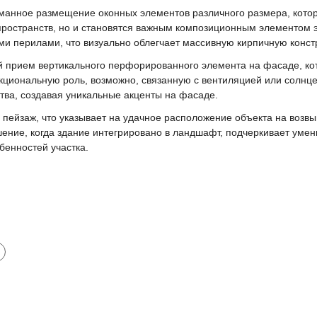
манное размещение оконных элементов различного размера, котор
ространств, но и становятся важным композиционным элементом э
и перилами, что визуально облегчает массивную кирпичную конст
й прием вертикального перфорированного элемента на фасаде, ко
циональную роль, возможно, связанную с вентиляцией или солнце
ства, создавая уникальные акценты на фасаде.
 пейзаж, что указывает на удачное расположение объекта на воз
ение, когда здание интегрировано в ландшафт, подчеркивает умени
бенностей участка.