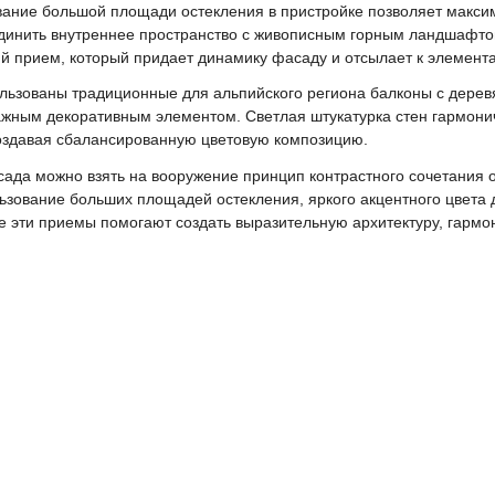
ание большой площади остекления в пристройке позволяет макси
динить внутреннее пространство с живописным горным ландшафтом
й прием, который придает динамику фасаду и отсылает к элемент
льзованы традиционные для альпийского региона балконы с дере
ажным декоративным элементом. Светлая штукатурка стен гармони
оздавая сбалансированную цветовую композицию.
ада можно взять на вооружение принцип контрастного сочетания об
ьзование больших площадей остекления, яркого акцентного цвета
се эти приемы помогают создать выразительную архитектуру, гарм