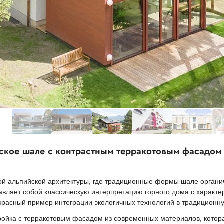
йское шале с контрастным терракотовым фасадом
ой альпийской архитектуры, где традиционные формы шале орган
вляет собой классическую интерпретацию горного дома с характе
расный пример интеграции экологичных технологий в традиционну
ойка с терракотовым фасадом из современных материалов, котора