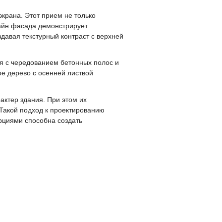
рана. Этот прием не только
зайн фасада демонстрирует
давая текстурный контраст с верхней
я с чередованием бетонных полос и
ое дерево с осенней листвой
ктер здания. При этом их
Такой подход к проектированию
рциями способна создать