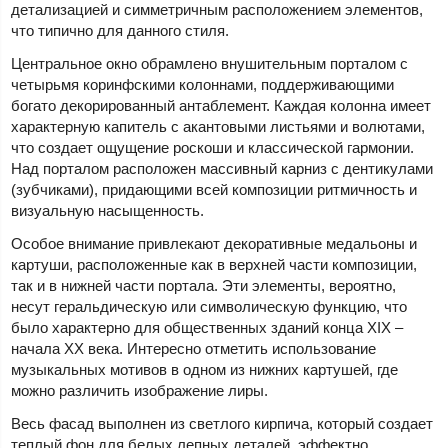
детализацией и симметричным расположением элементов,
что типично для данного стиля.
Центральное окно обрамлено внушительным порталом с
четырьмя коринфскими колоннами, поддерживающими
богато декорированный антаблемент. Каждая колонна имеет
характерную капитель с акантовыми листьями и волютами,
что создает ощущение роскоши и классической гармонии.
Над порталом расположен массивный карниз с дентикулами
(зубчиками), придающими всей композиции ритмичность и
визуальную насыщенность.
Особое внимание привлекают декоративные медальоны и
картуши, расположенные как в верхней части композиции,
так и в нижней части портала. Эти элементы, вероятно,
несут геральдическую или символическую функцию, что
было характерно для общественных зданий конца XIX –
начала XX века. Интересно отметить использование
музыкальных мотивов в одном из нижних картушей, где
можно различить изображение лиры.
Весь фасад выполнен из светлого кирпича, который создает
теплый фон для белых лепных деталей, эффектно