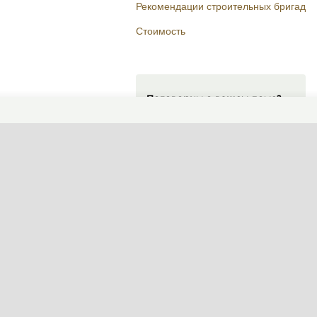
Рекомендации строительных бригад
Стоимость
Поговорим о вашем доме?
ФОРМА СВЯЗИ
Пн-Пт, 10:00—19:00
(сейчас закрыто)
+7 495 646-16-35
+7 812 426-11-40
WhatsApp контакт
Telegram контакт
info@designcapital.ru