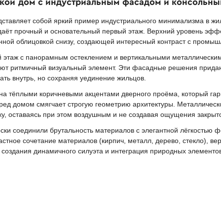
ской дом с индустриальным фасадом и консольн
дставляет собой яркий пример индустриального минимализма в жил
здаёт прочный и основательный первый этаж. Верхний уровень эфф
нной облицовкой снизу, создающей интересный контраст с промыш
й этаж с панорамным остеклением и вертикальными металлическим
дают ритмичный визуальный элемент. Эти фасадные решения прида
ать внутрь, но сохраняя уединение жильцов.
на тёплыми коричневыми акцентами дверного проёма, который га
ед домом смягчает строгую геометрию архитектуры. Металлическо
у, оставаясь при этом воздушным и не создавая ощущения закрыто
рски соединили брутальность материалов с элегантной лёгкостью
астное сочетание материалов (кирпич, металл, дерево, стекло), в
 создания динамичного силуэта и интеграция природных элементов