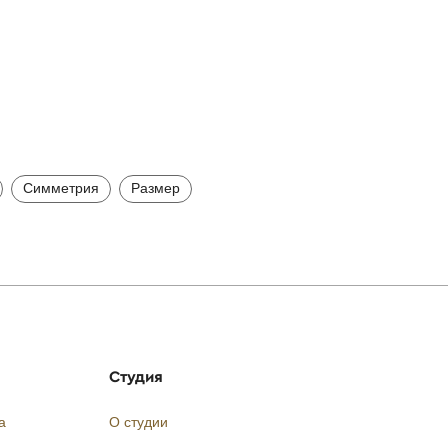
Симметрия
Размер
Студия
а
О студии