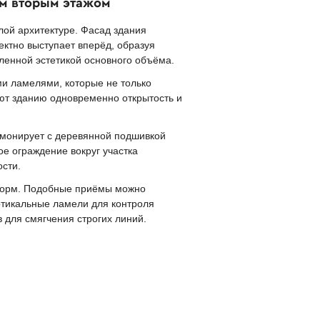
ым вторым этажом
ой архитектуре. Фасад здания
ектно выступает вперёд, образуя
ленной эстетикой основного объёма.
и ламелями, которые не только
ют зданию одновременно открытость и
рмонирует с деревянной подшивкой
е ограждение вокруг участка
сти.
 форм. Подобные приёмы можно
ертикальные ламели для контроля
 для смягчения строгих линий.