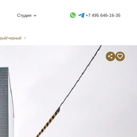
Whatsapp контакт
Telegram контакт
Студия
+7 495 646-16-35
ерый/черный