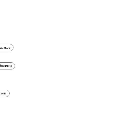
астков
йолика)
стом