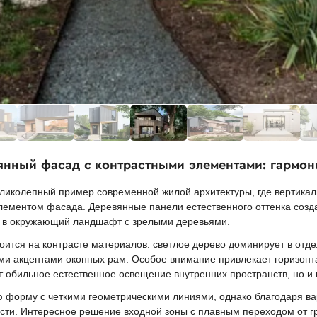
янный фасад с контрастными элементами: гармон
еликолепный пример современной жилой архитектуры, где вертика
лементом фасада. Деревянные панели естественного оттенка созд
я в окружающий ландшафт с зрелыми деревьями.
тся на контрасте материалов: светлое дерево доминирует в отде
ми акцентами оконных рам. Особое внимание привлекает горизонт
т обильное естественное освещение внутренних пространств, но и 
форму с четкими геометрическими линиями, однако благодаря вар
сти. Интересное решение входной зоны с плавным переходом от г