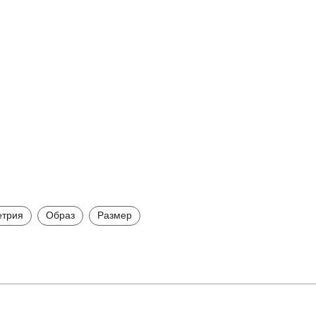
трия
Образ
Размер